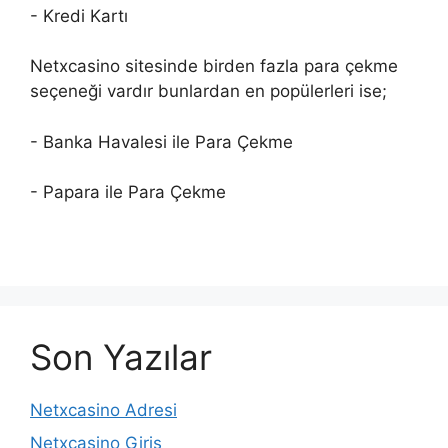
- Kredi Kartı
Netxcasino sitesinde birden fazla para çekme
seçeneği vardır bunlardan en popülerleri ise;
- Banka Havalesi ile Para Çekme
- Papara ile Para Çekme
Son Yazılar
Netxcasino Adresi
Netxcasino Giriş