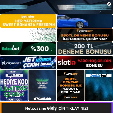
×
Netxcasino GİRİŞ İÇİN TIKLAYINIZ!