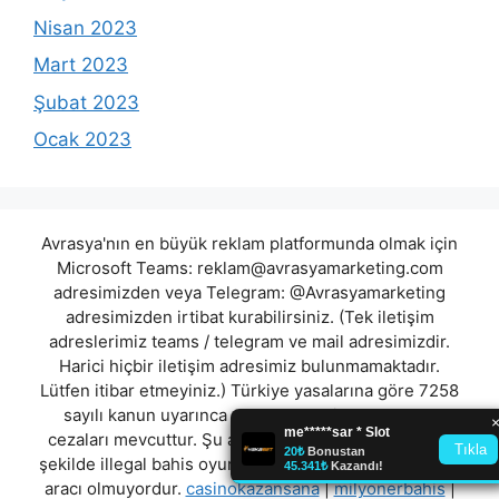
Nisan 2023
Mart 2023
Şubat 2023
Ocak 2023
Avrasya'nın en büyük reklam platformunda olmak için
Microsoft Teams:
reklam@avrasyamarketing.com
adresimizden veya Telegram: @Avrasyamarketing
adresimizden irtibat kurabilirsiniz. (Tek iletişim
adreslerimiz teams / telegram ve mail adresimizdir.
Harici hiçbir iletişim adresimiz bulunmamaktadır.
Lütfen itibar etmeyiniz.) Türkiye yasalarına göre 7258
sayılı kanun uyarınca yasa dışı bahis oynamanın
cezaları mevcuttur. Şu an bulunduğunuz site hiç bir
şekilde illegal bahis oyunları oynatmıyor ve oynamaya
aracı olmuyordur.
casinokazansana
|
milyonerbahis
|