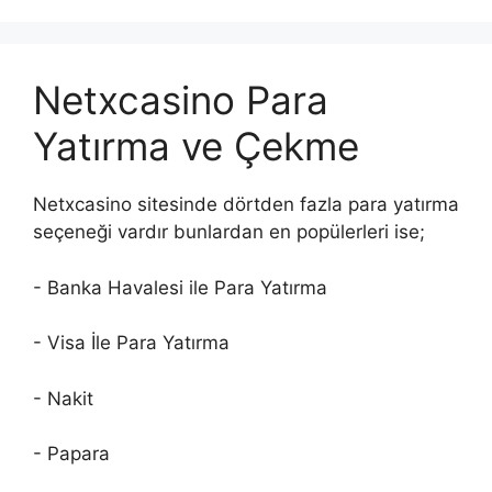
Netxcasino Para
Yatırma ve Çekme
Netxcasino sitesinde dörtden fazla para yatırma
seçeneği vardır bunlardan en popülerleri ise;
- Banka Havalesi ile Para Yatırma
- Visa İle Para Yatırma
- Nakit
- Papara