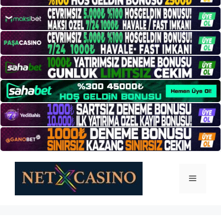
İçeriğe
atla
Menü