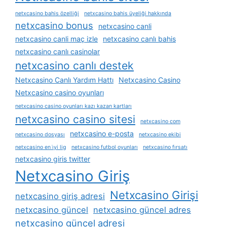
netxcasino bahis özelliği
netxcasino bahis üyeliği hakkında
netxcasino bonus
netxcasino canli
netxcasino canli maç izle
netxcasino canlı bahis
netxcasino canlı casinolar
netxcasino canlı destek
Netxcasino Canlı Yardım Hattı
Netxcasino Casino
Netxcasino casino oyunları
netxcasino casino oyunları kazı kazan kartları
netxcasino casino sitesi
netxcasino com
netxcasino e-posta
netxcasino dosyası
netxcasino ekibi
netxcasino en i̇yi lig
netxcasino futbol oyunları
netxcasino fırsatı
netxcasino giris twitter
Netxcasino Giriş
Netxcasino Girişi
netxcasino giriş adresi
netxcasino güncel
netxcasino güncel adres
netxcasino güncel adresi