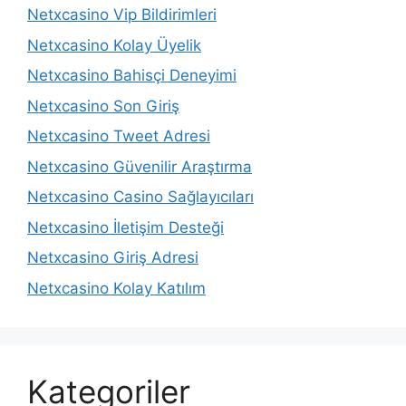
Netxcasino Vip Bildirimleri
Netxcasino Kolay Üyelik
Netxcasino Bahisçi Deneyimi
Netxcasino Son Giriş
Netxcasino Tweet Adresi
Netxcasino Güvenilir Araştırma
Netxcasino Casino Sağlayıcıları
Netxcasino İletişim Desteği
Netxcasino Giriş Adresi
Netxcasino Kolay Katılım
Kategoriler