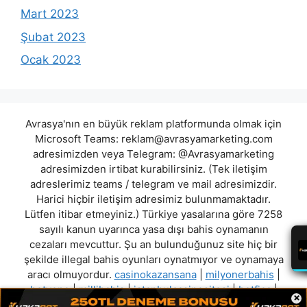
Mart 2023
Şubat 2023
Ocak 2023
Avrasya'nın en büyük reklam platformunda olmak için
Microsoft Teams:
reklam@avrasyamarketing.com
adresimizden veya Telegram: @Avrasyamarketing
adresimizden irtibat kurabilirsiniz. (Tek iletişim
adreslerimiz teams / telegram ve mail adresimizdir.
Harici hiçbir iletişim adresimiz bulunmamaktadır.
Lütfen itibar etmeyiniz.) Türkiye yasalarına göre 7258
sayılı kanun uyarınca yasa dışı bahis oynamanın
cezaları mevcuttur. Şu an bulunduğunuz site hiç bir
şekilde illegal bahis oyunları oynatmıyor ve oynamaya
aracı olmuyordur.
casinokazansana
|
milyonerbahis
|
betveno
|
millibahis
|
istanbulcasinositesi
|
betfica
|
×
hepabet
|
girisberlinbet