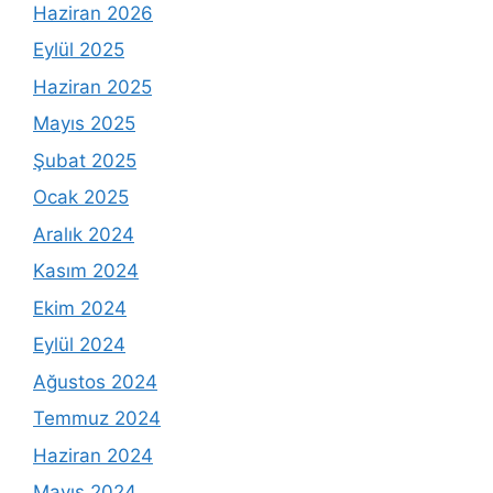
Haziran 2026
Eylül 2025
Haziran 2025
Mayıs 2025
Şubat 2025
Ocak 2025
Aralık 2024
Kasım 2024
Ekim 2024
Eylül 2024
Ağustos 2024
Temmuz 2024
Haziran 2024
Mayıs 2024