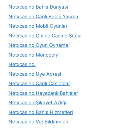
Netxcasino Bahis Dünyası
Netxcasino Canlı Bahis Yapma
Netxcasino Mobil Oyunları
Netxcasino Online Casino Sitesi
Netxcasino Oyun Oynama
Netxcasino Monopoly
Netxcasino
Netxcasino Üye Adresi
Netxcasino Canlı Casinolar
Netxcasino Heyecanlı Bahisler
Netxcasino Şikayet Azlığı
Netxcasino Bahis Hizmetleri
Netxcasino Vip Bildirimleri