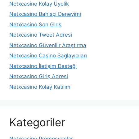
Netxcasino Kolay Üyelik
Netxcasino Bahisçi Deneyimi
Netxcasino Son Giriş
Netxcasino Tweet Adresi
Netxcasino Güvenilir Araştırma
Netxcasino Casino Sağlayıcıları
Netxcasino İletişim Desteği
Netxcasino Giriş Adresi
Netxcasino Kolay Katılım
Kategoriler
Netxcasino Promosyonlar