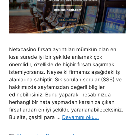
Netxcasino fırsatı ayrıntıları mümkün olan en
kısa sürede iyi bir şekilde anlamak çok
önemlidir, özellikle de hiçbir fırsatı kaçırmak
istemiyorsanız. Neyse ki firmamız aşağıdaki iş
alanlarına sahiptir: Sık sorulan sorular (SSS) ve
hakkımızda sayfamızdan değerli bilgiler
edinebilirsiniz. Bunu yaparak, hesabınızda
herhangi bir hata yapmadan karşınıza çıkan
fırsatlardan en iyi şekilde yararlanabileceksiniz.
Bu site, çeşitli para …
Devamını oku…
Kategoriler