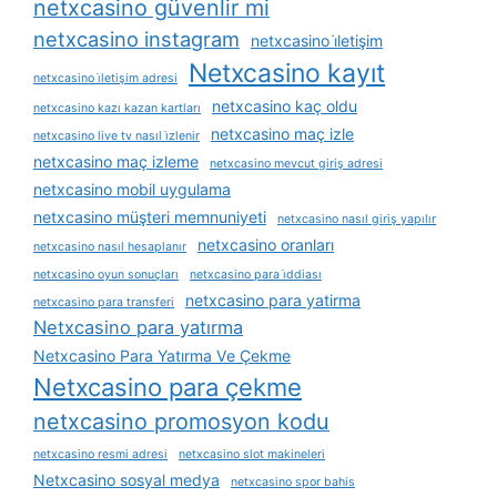
netxcasino güvenlir mi
netxcasino instagram
netxcasino i̇letişim
Netxcasino kayıt
netxcasino i̇letişim adresi
netxcasino kaç oldu
netxcasino kazı kazan kartları
netxcasino maç izle
netxcasino live tv nasıl i̇zlenir
netxcasino maç izleme
netxcasino mevcut giriş adresi
netxcasino mobil uygulama
netxcasino müşteri memnuniyeti
netxcasino nasıl giriş yapılır
netxcasino oranları
netxcasino nasıl hesaplanır
netxcasino oyun sonuçları
netxcasino para i̇ddiası
netxcasino para yatirma
netxcasino para transferi
Netxcasino para yatırma
Netxcasino Para Yatırma Ve Çekme
Netxcasino para çekme
netxcasino promosyon kodu
netxcasino resmi adresi
netxcasino slot makineleri
Netxcasino sosyal medya
netxcasino spor bahis