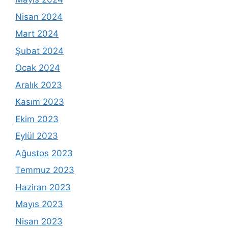
Nisan 2024
Mart 2024
Şubat 2024
Ocak 2024
Aralık 2023
Kasım 2023
Ekim 2023
Eylül 2023
Ağustos 2023
Temmuz 2023
Haziran 2023
Mayıs 2023
Nisan 2023