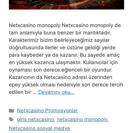
Netxcasino monopoly Netxcasino monopoly de
tam anlamıyla buna benzer bir mantıktadır.
Karakterimiz bizim belirleyeceğimiz sayılar
doğrultusunda ilerler ve üstüne geldiği yerde
para kaybeder ya da kazanır. Bu sayede amaç
en yüksek kazanca ulaşmaktır. Kullanıcılar için
oynaması son derece eğlenceli bir oyundur.
Kazancının da Netxcasino adresi üzerinden
epey yüksek olması nedeniyle son derece tercih
edilen bir …
Devamını oku…
Kategoriler
Netxcasino Promosyonlar
Etiketler
giris netxcasino
,
netxcasino monopoly
,
Netxcasino sosyal medya