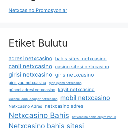
Netxcasino Promosyonlar
Etiket Bulutu
adresi netxcasino
bahis sitesi netxcasino
canli netxcasino
casino sitesi netxcasino
girisi netxcasino
giris netxcasino
giris yap netxcasino
giriş i̇şlemi netxcasino
kayit netxcasino
güncel adresi netxcasino
mobil netxcasino
kullanıcı adını değiştir netxcasino
netxcasino adresi
Netxcasino Adres
Netxcasino Bahis
netxcasino bahis erişim zorluk
Netxcasino bahis sitesi