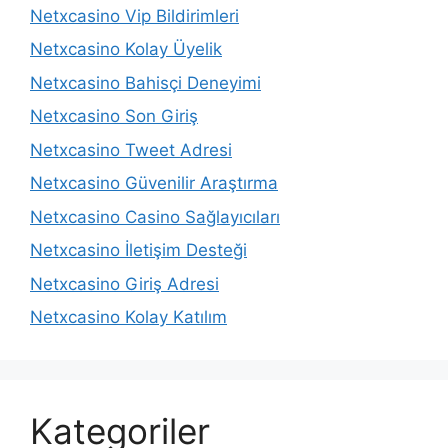
Netxcasino Vip Bildirimleri
Netxcasino Kolay Üyelik
Netxcasino Bahisçi Deneyimi
Netxcasino Son Giriş
Netxcasino Tweet Adresi
Netxcasino Güvenilir Araştırma
Netxcasino Casino Sağlayıcıları
Netxcasino İletişim Desteği
Netxcasino Giriş Adresi
Netxcasino Kolay Katılım
Kategoriler