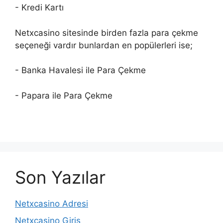
- Kredi Kartı
Netxcasino sitesinde birden fazla para çekme
seçeneği vardır bunlardan en popülerleri ise;
- Banka Havalesi ile Para Çekme
- Papara ile Para Çekme
Son Yazılar
Netxcasino Adresi
Netxcasino Giriş