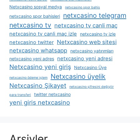
Netxcasino sosyal medya
netxcasino spor bahis
netxcasino telegram
netxcasino spor bahisleri
netxcasino tv
netxcasino tv canli maç
netxcasino tv canli maç izle
netxcasino tv izle
Netxcasino web sitesi
netxcasino twitter
netxcasino whatsapp
netxcasino yatırımları
netxcasino yeni adresi
netxcasino yeni adres
Netxcasino yeni giriş
Netxcasino Üye
Netxcasino üyelik
netxcasino ödeme i̇şlem
Netxcasino Şikayet
netxcasino şifresini değiştir
twitter netxcasino
para transferi
yeni giris netxcasino
Arşivler