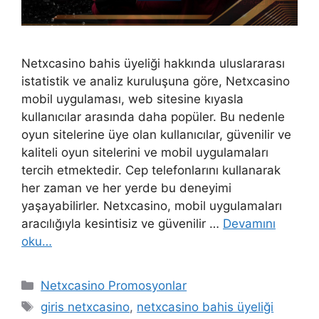
Netxcasino bahis üyeliği hakkında uluslararası
istatistik ve analiz kuruluşuna göre, Netxcasino
mobil uygulaması, web sitesine kıyasla
kullanıcılar arasında daha popüler. Bu nedenle
oyun sitelerine üye olan kullanıcılar, güvenilir ve
kaliteli oyun sitelerini ve mobil uygulamaları
tercih etmektedir. Cep telefonlarını kullanarak
her zaman ve her yerde bu deneyimi
yaşayabilirler. Netxcasino, mobil uygulamaları
aracılığıyla kesintisiz ve güvenilir …
Devamını
oku…
Kategoriler
Netxcasino Promosyonlar
Etiketler
giris netxcasino
,
netxcasino bahis üyeliği