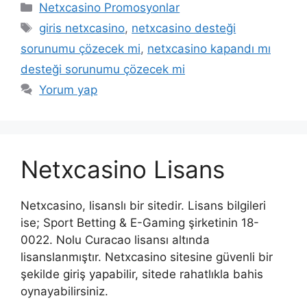
Kategoriler
Netxcasino Promosyonlar
Etiketler
giris netxcasino
,
netxcasino desteği
sorunumu çözecek mi
,
netxcasino kapandı mı
desteği sorunumu çözecek mi
Yorum yap
Netxcasino Lisans
Netxcasino, lisanslı bir sitedir. Lisans bilgileri
ise; Sport Betting & E-Gaming şirketinin 18-
0022. Nolu Curacao lisansı altında
lisanslanmıştır. Netxcasino sitesine güvenli bir
şekilde giriş yapabilir, sitede rahatlıkla bahis
oynayabilirsiniz.