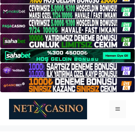
İçeriğe
atla
Menü