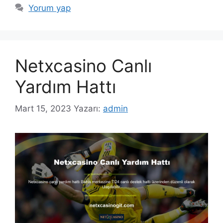
Yorum yap
Netxcasino Canlı
Yardım Hattı
Mart 15, 2023
Yazarı:
admin