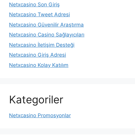
Netxcasino Son Giriş
Netxcasino Tweet Adresi
Netxcasino Güvenilir Araştırma
Netxcasino Casino Sağlayıcıları
Netxcasino İletişim Desteği
Netxcasino Giriş Adresi
Netxcasino Kolay Katılım
Kategoriler
Netxcasino Promosyonlar