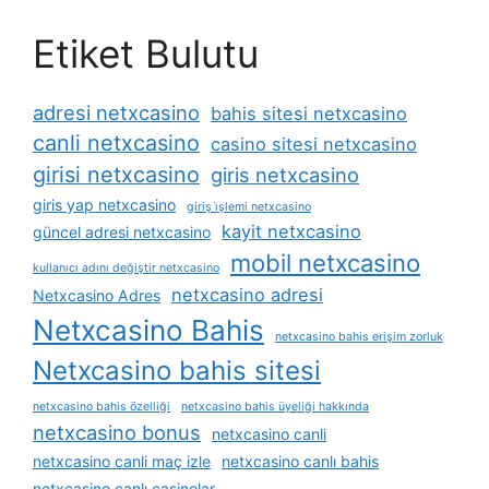
Etiket Bulutu
adresi netxcasino
bahis sitesi netxcasino
canli netxcasino
casino sitesi netxcasino
girisi netxcasino
giris netxcasino
giris yap netxcasino
giriş i̇şlemi netxcasino
kayit netxcasino
güncel adresi netxcasino
mobil netxcasino
kullanıcı adını değiştir netxcasino
netxcasino adresi
Netxcasino Adres
Netxcasino Bahis
netxcasino bahis erişim zorluk
Netxcasino bahis sitesi
netxcasino bahis özelliği
netxcasino bahis üyeliği hakkında
netxcasino bonus
netxcasino canli
netxcasino canli maç izle
netxcasino canlı bahis
netxcasino canlı casinolar