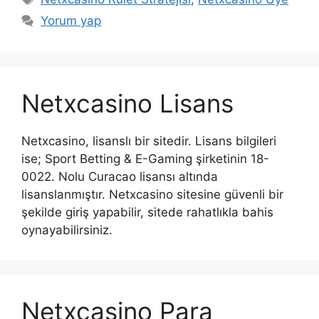
Yorum yap
Netxcasino Lisans
Netxcasino, lisanslı bir sitedir. Lisans bilgileri
ise; Sport Betting & E-Gaming şirketinin 18-
0022. Nolu Curacao lisansı altında
lisanslanmıştır. Netxcasino sitesine güvenli bir
şekilde giriş yapabilir, sitede rahatlıkla bahis
oynayabilirsiniz.
Netxcasino Para