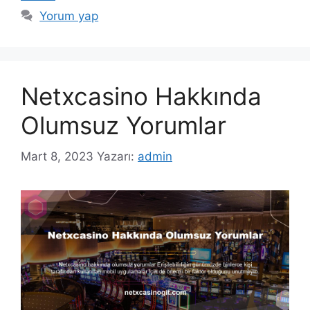
Yorum yap
Netxcasino Hakkında
Olumsuz Yorumlar
Mart 8, 2023
Yazarı:
admin