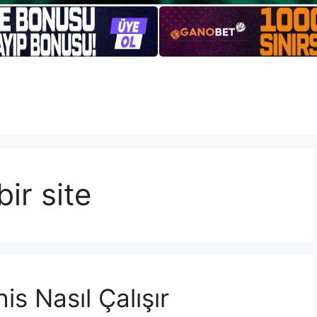
ir site
s Nasıl Çalışır