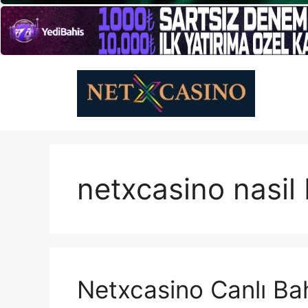
İçeriğe
atla
netxcasino nasil b
Netxcasino Canlı Bahi