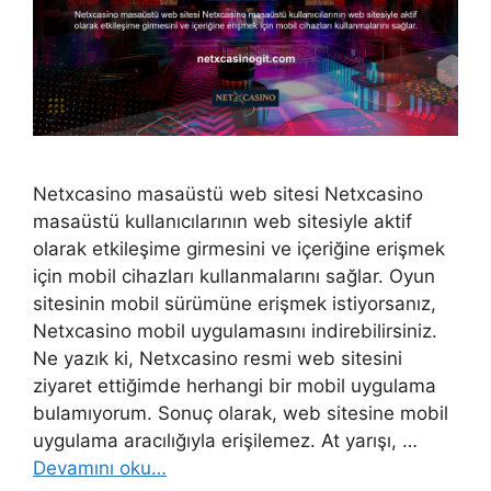
Netxcasino masaüstü web sitesi Netxcasino
masaüstü kullanıcılarının web sitesiyle aktif
olarak etkileşime girmesini ve içeriğine erişmek
için mobil cihazları kullanmalarını sağlar. Oyun
sitesinin mobil sürümüne erişmek istiyorsanız,
Netxcasino mobil uygulamasını indirebilirsiniz.
Ne yazık ki, Netxcasino resmi web sitesini
ziyaret ettiğimde herhangi bir mobil uygulama
bulamıyorum. Sonuç olarak, web sitesine mobil
uygulama aracılığıyla erişilemez. At yarışı, …
Devamını oku…