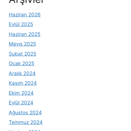
Haziran 2026
Eylül 2025
Haziran 2025
Mayıs 2025
Şubat 2025
Ocak 2025
Aralık 2024
Kasım 2024
Ekim 2024
Eylül 2024
Ağustos 2024
Temmuz 2024