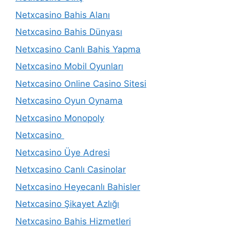
Netxcasino Bahis Alanı
Netxcasino Bahis Dünyası
Netxcasino Canlı Bahis Yapma
Netxcasino Mobil Oyunları
Netxcasino Online Casino Sitesi
Netxcasino Oyun Oynama
Netxcasino Monopoly
Netxcasino
Netxcasino Üye Adresi
Netxcasino Canlı Casinolar
Netxcasino Heyecanlı Bahisler
Netxcasino Şikayet Azlığı
Netxcasino Bahis Hizmetleri