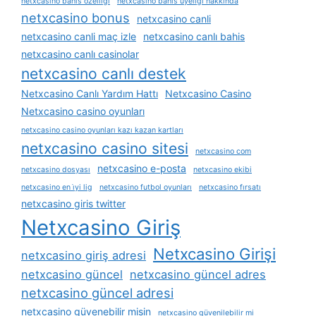
netxcasino bahis özelliği
netxcasino bahis üyeliği hakkında
netxcasino bonus
netxcasino canli
netxcasino canli maç izle
netxcasino canlı bahis
netxcasino canlı casinolar
netxcasino canlı destek
Netxcasino Canlı Yardım Hattı
Netxcasino Casino
Netxcasino casino oyunları
netxcasino casino oyunları kazı kazan kartları
netxcasino casino sitesi
netxcasino com
netxcasino e-posta
netxcasino dosyası
netxcasino ekibi
netxcasino en i̇yi lig
netxcasino futbol oyunları
netxcasino fırsatı
netxcasino giris twitter
Netxcasino Giriş
Netxcasino Girişi
netxcasino giriş adresi
netxcasino güncel
netxcasino güncel adres
netxcasino güncel adresi
netxcasino güvenebilir misin
netxcasino güvenilebilir mi