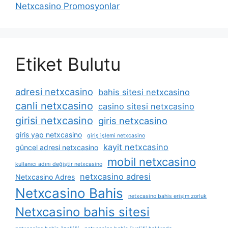
Netxcasino Promosyonlar
Etiket Bulutu
adresi netxcasino
bahis sitesi netxcasino
canli netxcasino
casino sitesi netxcasino
girisi netxcasino
giris netxcasino
giris yap netxcasino
giriş i̇şlemi netxcasino
kayit netxcasino
güncel adresi netxcasino
mobil netxcasino
kullanıcı adını değiştir netxcasino
netxcasino adresi
Netxcasino Adres
Netxcasino Bahis
netxcasino bahis erişim zorluk
Netxcasino bahis sitesi