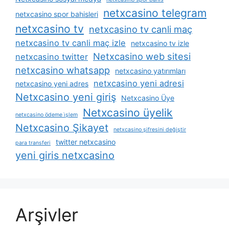
netxcasino telegram
netxcasino spor bahisleri
netxcasino tv
netxcasino tv canli maç
netxcasino tv canli maç izle
netxcasino tv izle
Netxcasino web sitesi
netxcasino twitter
netxcasino whatsapp
netxcasino yatırımları
netxcasino yeni adresi
netxcasino yeni adres
Netxcasino yeni giriş
Netxcasino Üye
Netxcasino üyelik
netxcasino ödeme i̇şlem
Netxcasino Şikayet
netxcasino şifresini değiştir
twitter netxcasino
para transferi
yeni giris netxcasino
Arşivler