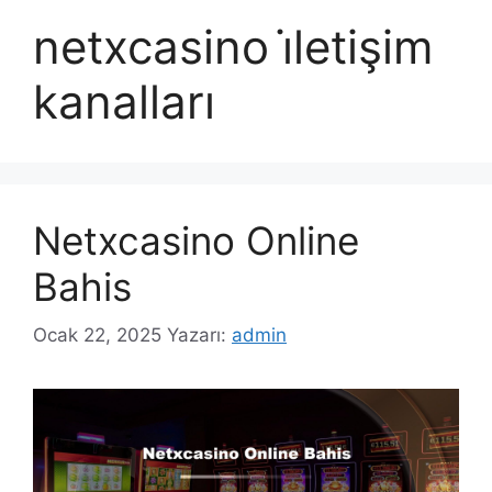
netxcasino i̇letişim
kanalları
Netxcasino Online
Bahis
Ocak 22, 2025
Yazarı:
admin