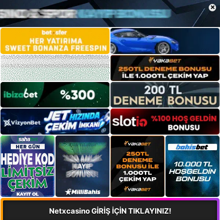
×
Netxcasino GİRİŞ İÇİN TIKLAYINIZ!