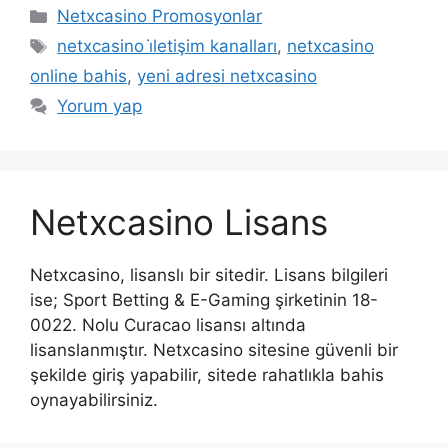
Kategoriler
Netxcasino Promosyonlar
Etiketler
netxcasino i̇letişim kanalları
,
netxcasino
online bahis
,
yeni adresi netxcasino
Yorum yap
Netxcasino Lisans
Netxcasino, lisanslı bir sitedir. Lisans bilgileri
ise; Sport Betting & E-Gaming şirketinin 18-
0022. Nolu Curacao lisansı altında
lisanslanmıştır. Netxcasino sitesine güvenli bir
şekilde giriş yapabilir, sitede rahatlıkla bahis
oynayabilirsiniz.