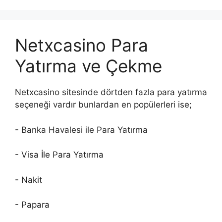
Netxcasino Para
Yatırma ve Çekme
Netxcasino sitesinde dörtden fazla para yatırma
seçeneği vardır bunlardan en popülerleri ise;
- Banka Havalesi ile Para Yatırma
- Visa İle Para Yatırma
- Nakit
- Papara