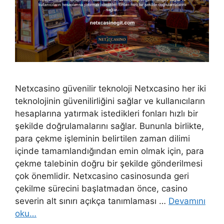
Netxcasino güvenilir teknoloji Netxcasino her iki
teknolojinin güvenilirliğini sağlar ve kullanıcıların
hesaplarına yatırmak istedikleri fonları hızlı bir
şekilde doğrulamalarını sağlar. Bununla birlikte,
para çekme işleminin belirtilen zaman dilimi
içinde tamamlandığından emin olmak için, para
çekme talebinin doğru bir şekilde gönderilmesi
çok önemlidir. Netxcasino casinosunda geri
çekilme sürecini başlatmadan önce, casino
severin alt sınırı açıkça tanımlaması …
Devamını
oku…