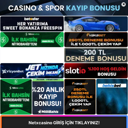
×
Netxcasino GİRİŞ İÇİN TIKLAYINIZ!