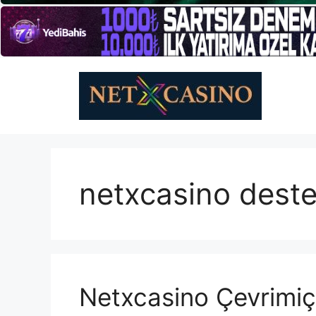
İçeriğe
atla
netxcasino deste
Netxcasino Çevrimiç