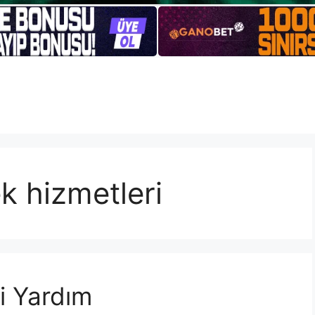
k hizmetleri
i Yardım