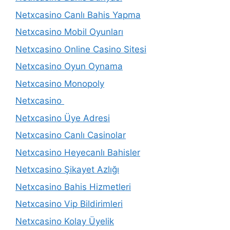
Netxcasino Canlı Bahis Yapma
Netxcasino Mobil Oyunları
Netxcasino Online Casino Sitesi
Netxcasino Oyun Oynama
Netxcasino Monopoly
Netxcasino
Netxcasino Üye Adresi
Netxcasino Canlı Casinolar
Netxcasino Heyecanlı Bahisler
Netxcasino Şikayet Azlığı
Netxcasino Bahis Hizmetleri
Netxcasino Vip Bildirimleri
Netxcasino Kolay Üyelik