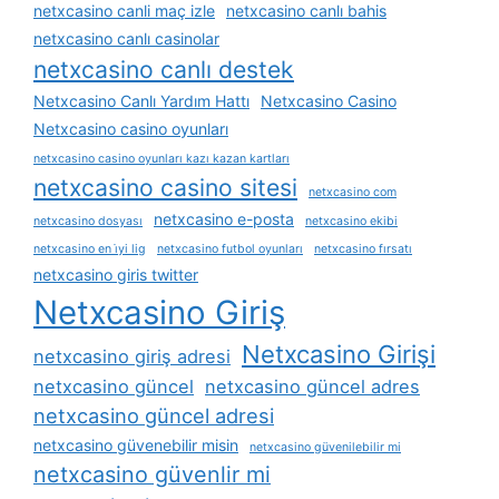
netxcasino canli maç izle
netxcasino canlı bahis
netxcasino canlı casinolar
netxcasino canlı destek
Netxcasino Canlı Yardım Hattı
Netxcasino Casino
Netxcasino casino oyunları
netxcasino casino oyunları kazı kazan kartları
netxcasino casino sitesi
netxcasino com
netxcasino e-posta
netxcasino dosyası
netxcasino ekibi
netxcasino en i̇yi lig
netxcasino futbol oyunları
netxcasino fırsatı
netxcasino giris twitter
Netxcasino Giriş
Netxcasino Girişi
netxcasino giriş adresi
netxcasino güncel
netxcasino güncel adres
netxcasino güncel adresi
netxcasino güvenebilir misin
netxcasino güvenilebilir mi
netxcasino güvenlir mi