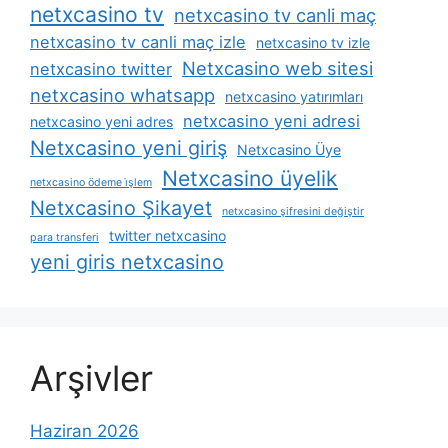
netxcasino tv
netxcasino tv canli maç
netxcasino tv canli maç izle
netxcasino tv izle
Netxcasino web sitesi
netxcasino twitter
netxcasino whatsapp
netxcasino yatırımları
netxcasino yeni adresi
netxcasino yeni adres
Netxcasino yeni giriş
Netxcasino Üye
Netxcasino üyelik
netxcasino ödeme i̇şlem
Netxcasino Şikayet
netxcasino şifresini değiştir
twitter netxcasino
para transferi
yeni giris netxcasino
Arşivler
Haziran 2026