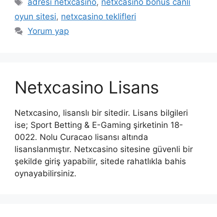
Etiketler
adresi netxcasino
,
netxcasino bonus canlı
oyun sitesi
,
netxcasino teklifleri
Yorum yap
Netxcasino Lisans
Netxcasino, lisanslı bir sitedir. Lisans bilgileri
ise; Sport Betting & E-Gaming şirketinin 18-
0022. Nolu Curacao lisansı altında
lisanslanmıştır. Netxcasino sitesine güvenli bir
şekilde giriş yapabilir, sitede rahatlıkla bahis
oynayabilirsiniz.