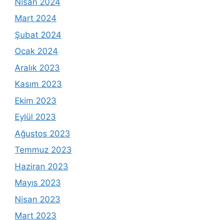
Nisan 2024
Mart 2024
Şubat 2024
Ocak 2024
Aralık 2023
Kasım 2023
Ekim 2023
Eylül 2023
Ağustos 2023
Temmuz 2023
Haziran 2023
Mayıs 2023
Nisan 2023
Mart 2023