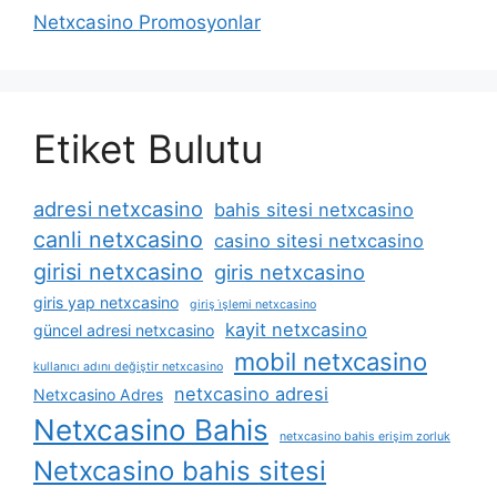
Netxcasino Promosyonlar
Etiket Bulutu
adresi netxcasino
bahis sitesi netxcasino
canli netxcasino
casino sitesi netxcasino
girisi netxcasino
giris netxcasino
giris yap netxcasino
giriş i̇şlemi netxcasino
kayit netxcasino
güncel adresi netxcasino
mobil netxcasino
kullanıcı adını değiştir netxcasino
netxcasino adresi
Netxcasino Adres
Netxcasino Bahis
netxcasino bahis erişim zorluk
Netxcasino bahis sitesi