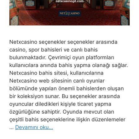
Netxcasino seçenekler seçenekler arasında
casino, spor bahisleri ve canlı bahis
bulunmaktadır. Çevrimiçi oyun platformları
kullanıcılara anında bahis yapma olanağı sağlar.
Netxcasino bahis sitesi, kullanıcılarına
Netxcasino web sitesinin canlı oyunlar
bölümünde yapılan önemli bahislerden oluşan
bir koleksiyon sunar. Bu seçenekler arasında
oyuncular diledikleri kişiyle ticaret yapma
özgürlüğüne sahiptir. Oyunda mevcut olan
çeşitli bahis seçeneklerine ilişkin düzenlemeler
…
Devamını oku…