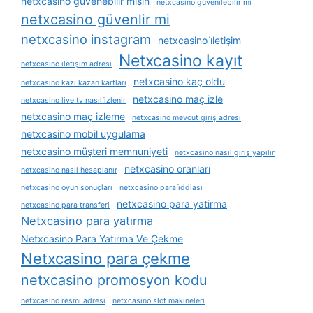
netxcasino güvenebilir misin
netxcasino güvenilebilir mi
netxcasino güvenlir mi
netxcasino instagram
netxcasino i̇letişim
Netxcasino kayıt
netxcasino i̇letişim adresi
netxcasino kaç oldu
netxcasino kazı kazan kartları
netxcasino maç izle
netxcasino live tv nasıl i̇zlenir
netxcasino maç izleme
netxcasino mevcut giriş adresi
netxcasino mobil uygulama
netxcasino müşteri memnuniyeti
netxcasino nasıl giriş yapılır
netxcasino oranları
netxcasino nasıl hesaplanır
netxcasino oyun sonuçları
netxcasino para i̇ddiası
netxcasino para yatirma
netxcasino para transferi
Netxcasino para yatırma
Netxcasino Para Yatırma Ve Çekme
Netxcasino para çekme
netxcasino promosyon kodu
netxcasino resmi adresi
netxcasino slot makineleri