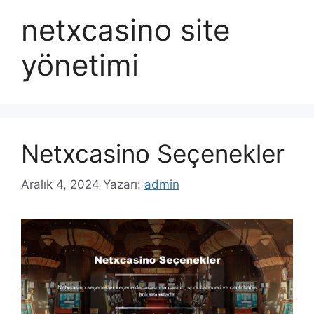
netxcasino site
yönetimi
Netxcasino Seçenekler
Aralık 4, 2024
Yazarı:
admin