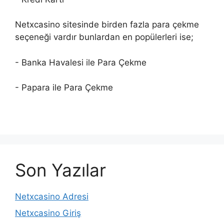
Netxcasino sitesinde birden fazla para çekme
seçeneği vardır bunlardan en popülerleri ise;
- Banka Havalesi ile Para Çekme
- Papara ile Para Çekme
Son Yazılar
Netxcasino Adresi
Netxcasino Giriş