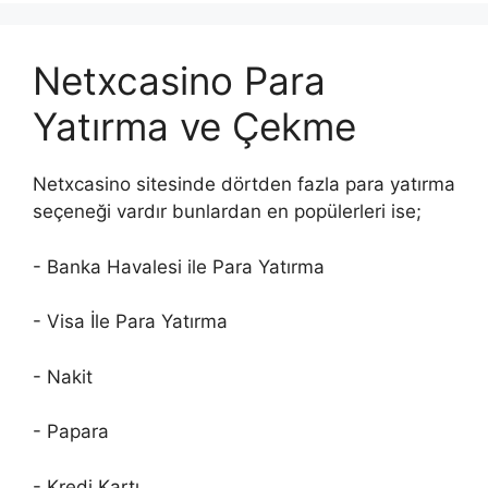
Netxcasino Para
Yatırma ve Çekme
Netxcasino sitesinde dörtden fazla para yatırma
seçeneği vardır bunlardan en popülerleri ise;
- Banka Havalesi ile Para Yatırma
- Visa İle Para Yatırma
- Nakit
- Papara
- Kredi Kartı