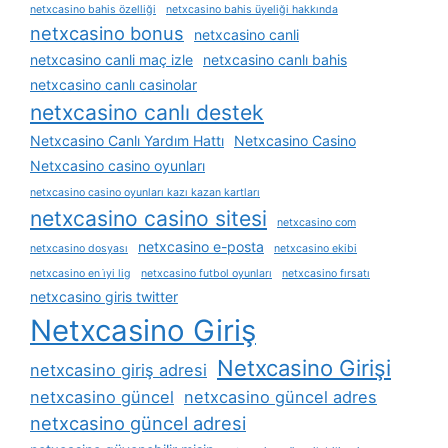
netxcasino bahis özelliği
netxcasino bahis üyeliği hakkında
netxcasino bonus
netxcasino canli
netxcasino canli maç izle
netxcasino canlı bahis
netxcasino canlı casinolar
netxcasino canlı destek
Netxcasino Canlı Yardım Hattı
Netxcasino Casino
Netxcasino casino oyunları
netxcasino casino oyunları kazı kazan kartları
netxcasino casino sitesi
netxcasino com
netxcasino e-posta
netxcasino dosyası
netxcasino ekibi
netxcasino en i̇yi lig
netxcasino futbol oyunları
netxcasino fırsatı
netxcasino giris twitter
Netxcasino Giriş
Netxcasino Girişi
netxcasino giriş adresi
netxcasino güncel
netxcasino güncel adres
netxcasino güncel adresi