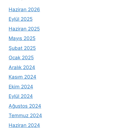
Haziran 2026
Eylül 2025
Haziran 2025
Mayıs 2025
Şubat 2025
Ocak 2025
Aralık 2024
Kasım 2024
Ekim 2024
Eylül 2024
Ağustos 2024
Temmuz 2024
Haziran 2024