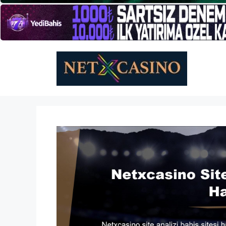
İçeriğe
atla