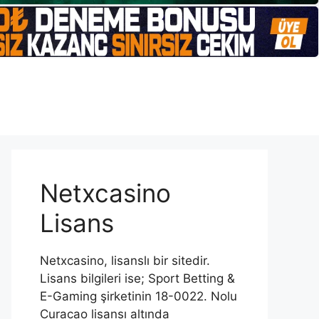
Netxcasino
Lisans
Netxcasino, lisanslı bir sitedir.
Lisans bilgileri ise; Sport Betting &
E-Gaming şirketinin 18-0022. Nolu
Curacao lisansı altında