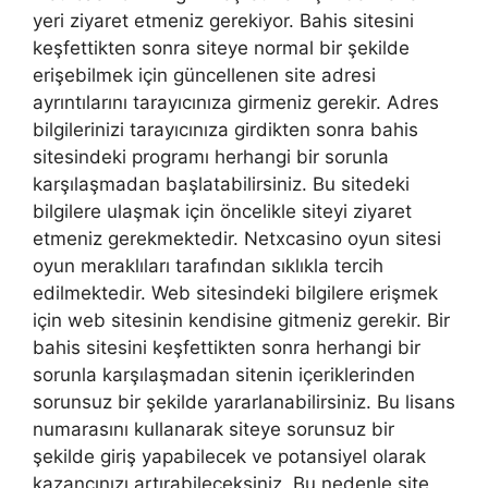
yeri ziyaret etmeniz gerekiyor. Bahis sitesini
keşfettikten sonra siteye normal bir şekilde
erişebilmek için güncellenen site adresi
ayrıntılarını tarayıcınıza girmeniz gerekir. Adres
bilgilerinizi tarayıcınıza girdikten sonra bahis
sitesindeki programı herhangi bir sorunla
karşılaşmadan başlatabilirsiniz. Bu sitedeki
bilgilere ulaşmak için öncelikle siteyi ziyaret
etmeniz gerekmektedir. Netxcasino oyun sitesi
oyun meraklıları tarafından sıklıkla tercih
edilmektedir. Web sitesindeki bilgilere erişmek
için web sitesinin kendisine gitmeniz gerekir. Bir
bahis sitesini keşfettikten sonra herhangi bir
sorunla karşılaşmadan sitenin içeriklerinden
sorunsuz bir şekilde yararlanabilirsiniz. Bu lisans
numarasını kullanarak siteye sorunsuz bir
şekilde giriş yapabilecek ve potansiyel olarak
kazancınızı artırabileceksiniz. Bu nedenle site