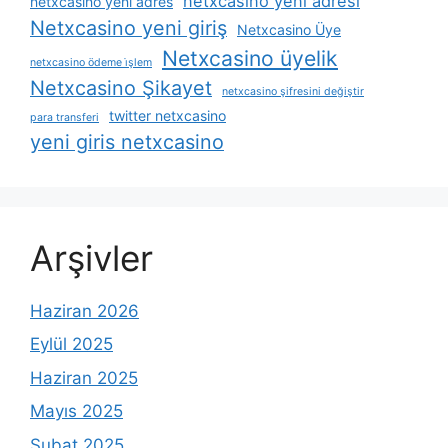
netxcasino yeni adresi
netxcasino yeni adres
Netxcasino yeni giriş
Netxcasino Üye
Netxcasino üyelik
netxcasino ödeme i̇şlem
Netxcasino Şikayet
netxcasino şifresini değiştir
twitter netxcasino
para transferi
yeni giris netxcasino
Arşivler
Haziran 2026
Eylül 2025
Haziran 2025
Mayıs 2025
Şubat 2025