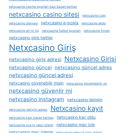
netxcasino casino oyunları kazı kazan kartları
netxcasino casino sitesi
netxcasino com
netxcasino e-posta
netxcasino dosyası
netxcasino ekibi
netxcasino en i̇yi lig
netxcasino futbol oyunları
netxcasino fırsatı
netxcasino giris twitter
Netxcasino Giriş
Netxcasino Girişi
netxcasino giriş adresi
netxcasino güncel
netxcasino güncel adres
netxcasino güncel adresi
netxcasino güvenebilir misin
netxcasino güvenilebilir mi
netxcasino güvenlir mi
netxcasino instagram
netxcasino i̇letişim
Netxcasino kayıt
netxcasino i̇letişim adresi
netxcasino kaç oldu
netxcasino kazı kazan kartları
netxcasino maç izle
netxcasino live tv nasıl i̇zlenir
netxcasino maç izleme
netxcasino mevcut giriş adresi