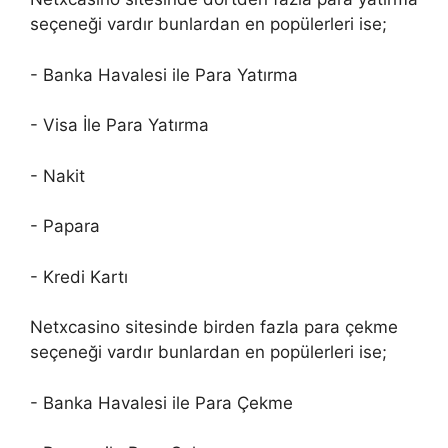
seçeneği vardır bunlardan en popülerleri ise;
- Banka Havalesi ile Para Yatırma
- Visa İle Para Yatırma
- Nakit
- Papara
- Kredi Kartı
Netxcasino sitesinde birden fazla para çekme
seçeneği vardır bunlardan en popülerleri ise;
- Banka Havalesi ile Para Çekme