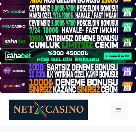
İçeriğe
atla
Menü