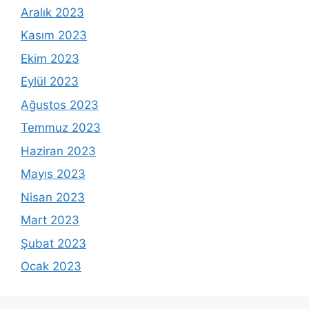
Aralık 2023
Kasım 2023
Ekim 2023
Eylül 2023
Ağustos 2023
Temmuz 2023
Haziran 2023
Mayıs 2023
Nisan 2023
Mart 2023
Şubat 2023
Ocak 2023