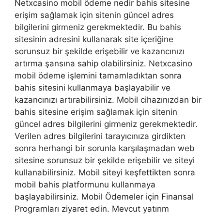
Netxcasino mobil ödeme nedir bahis sitesine
erişim sağlamak için sitenin güncel adres
bilgilerini girmeniz gerekmektedir. Bu bahis
sitesinin adresini kullanarak site içeriğine
sorunsuz bir şekilde erişebilir ve kazancınızı
artırma şansına sahip olabilirsiniz. Netxcasino
mobil ödeme işlemini tamamladıktan sonra
bahis sitesini kullanmaya başlayabilir ve
kazancınızı artırabilirsiniz. Mobil cihazınızdan bir
bahis sitesine erişim sağlamak için sitenin
güncel adres bilgilerini girmeniz gerekmektedir.
Verilen adres bilgilerini tarayıcınıza girdikten
sonra herhangi bir sorunla karşılaşmadan web
sitesine sorunsuz bir şekilde erişebilir ve siteyi
kullanabilirsiniz. Mobil siteyi keşfettikten sonra
mobil bahis platformunu kullanmaya
başlayabilirsiniz. Mobil Ödemeler için Finansal
Programları ziyaret edin. Mevcut yatırım