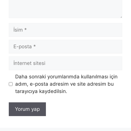
İsim
E-
posta
İnternet
sitesi
Daha sonraki yorumlarımda kullanılması için
adım, e-posta adresim ve site adresim bu
tarayıcıya kaydedilsin.