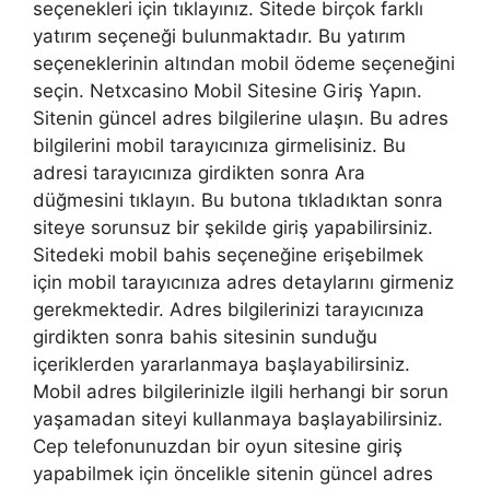
seçenekleri için tıklayınız. Sitede birçok farklı
yatırım seçeneği bulunmaktadır. Bu yatırım
seçeneklerinin altından mobil ödeme seçeneğini
seçin. Netxcasino Mobil Sitesine Giriş Yapın.
Sitenin güncel adres bilgilerine ulaşın. Bu adres
bilgilerini mobil tarayıcınıza girmelisiniz. Bu
adresi tarayıcınıza girdikten sonra Ara
düğmesini tıklayın. Bu butona tıkladıktan sonra
siteye sorunsuz bir şekilde giriş yapabilirsiniz.
Sitedeki mobil bahis seçeneğine erişebilmek
için mobil tarayıcınıza adres detaylarını girmeniz
gerekmektedir. Adres bilgilerinizi tarayıcınıza
girdikten sonra bahis sitesinin sunduğu
içeriklerden yararlanmaya başlayabilirsiniz.
Mobil adres bilgilerinizle ilgili herhangi bir sorun
yaşamadan siteyi kullanmaya başlayabilirsiniz.
Cep telefonunuzdan bir oyun sitesine giriş
yapabilmek için öncelikle sitenin güncel adres