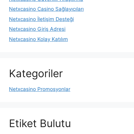
Netxcasino Casino Sağlayıcıları
Netxcasino İletişim Desteği
Netxcasino Giriş Adresi
Netxcasino Kolay Katılım
Kategoriler
Netxcasino Promosyonlar
Etiket Bulutu