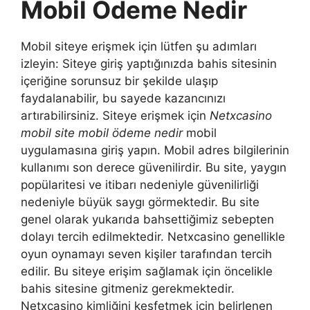
Mobil Ödeme Nedir
Mobil siteye erişmek için lütfen şu adımları
izleyin: Siteye giriş yaptığınızda bahis sitesinin
içeriğine sorunsuz bir şekilde ulaşıp
faydalanabilir, bu sayede kazancınızı
artırabilirsiniz. Siteye erişmek için
Netxcasino
mobil site mobil ödeme nedir
mobil
uygulamasına giriş yapın. Mobil adres bilgilerinin
kullanımı son derece güvenilirdir. Bu site, yaygın
popülaritesi ve itibarı nedeniyle güvenilirliği
nedeniyle büyük saygı görmektedir. Bu site
genel olarak yukarıda bahsettiğimiz sebepten
dolayı tercih edilmektedir. Netxcasino genellikle
oyun oynamayı seven kişiler tarafından tercih
edilir. Bu siteye erişim sağlamak için öncelikle
bahis sitesine gitmeniz gerekmektedir.
Netxcasino kimliğini keşfetmek için belirlenen