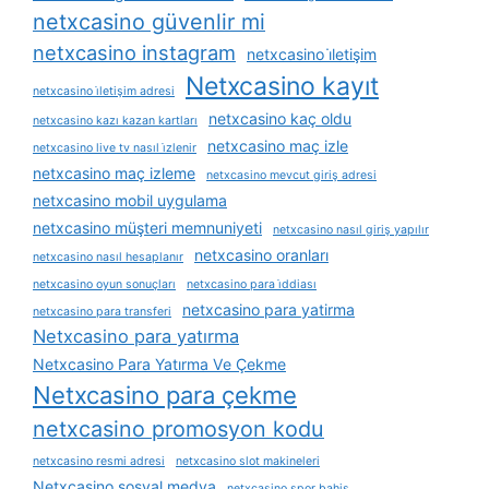
netxcasino güvenlir mi
netxcasino instagram
netxcasino i̇letişim
Netxcasino kayıt
netxcasino i̇letişim adresi
netxcasino kaç oldu
netxcasino kazı kazan kartları
netxcasino maç izle
netxcasino live tv nasıl i̇zlenir
netxcasino maç izleme
netxcasino mevcut giriş adresi
netxcasino mobil uygulama
netxcasino müşteri memnuniyeti
netxcasino nasıl giriş yapılır
netxcasino oranları
netxcasino nasıl hesaplanır
netxcasino oyun sonuçları
netxcasino para i̇ddiası
netxcasino para yatirma
netxcasino para transferi
Netxcasino para yatırma
Netxcasino Para Yatırma Ve Çekme
Netxcasino para çekme
netxcasino promosyon kodu
netxcasino resmi adresi
netxcasino slot makineleri
Netxcasino sosyal medya
netxcasino spor bahis