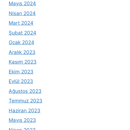
Mayıs 2024
Nisan 2024
Mart 2024
Şubat 2024
Ocak 2024
Aralık 2023
Kasım 2023
Ekim 2023
Eylül 2023
Ağustos 2023
Temmuz 2023
Haziran 2023
Mayıs 2023
Nisan 2023