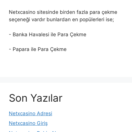
Netxcasino sitesinde birden fazla para çekme
seçeneği vardır bunlardan en popülerleri ise;
- Banka Havalesi ile Para Çekme
- Papara ile Para Çekme
Son Yazılar
Netxcasino Adresi
Netxcasino Giriş