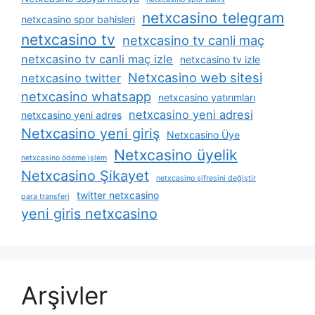
netxcasino telegram
netxcasino spor bahisleri
netxcasino tv
netxcasino tv canli maç
netxcasino tv canli maç izle
netxcasino tv izle
Netxcasino web sitesi
netxcasino twitter
netxcasino whatsapp
netxcasino yatırımları
netxcasino yeni adresi
netxcasino yeni adres
Netxcasino yeni giriş
Netxcasino Üye
Netxcasino üyelik
netxcasino ödeme i̇şlem
Netxcasino Şikayet
netxcasino şifresini değiştir
twitter netxcasino
para transferi
yeni giris netxcasino
Arşivler