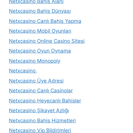
Netxcasino Bahis Alanı
Netxcasino Bahis Dünyası
Netxcasino Canlı Bahis Yapma
Netxcasino Mobil Oyunları
Netxcasino Online Casino Sitesi
Netxcasino Oyun Oynama
Netxcasino Monopoly
Netxcasino
Netxcasino Üye Adresi
Netxcasino Canlı Casinolar
Netxcasino Heyecanlı Bahisler
Netxcasino Şikayet Azlığı
Netxcasino Bahis Hizmetleri
Netxcasino Vip Bildirimleri