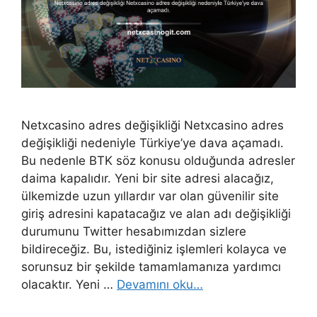
Netxcasino adres değişikliği Netxcasino adres
değişikliği nedeniyle Türkiye’ye dava açamadı.
Bu nedenle BTK söz konusu olduğunda adresler
daima kapalıdır. Yeni bir site adresi alacağız,
ülkemizde uzun yıllardır var olan güvenilir site
giriş adresini kapatacağız ve alan adı değişikliği
durumunu Twitter hesabımızdan sizlere
bildireceğiz. Bu, istediğiniz işlemleri kolayca ve
sorunsuz bir şekilde tamamlamanıza yardımcı
olacaktır. Yeni …
Devamını oku…