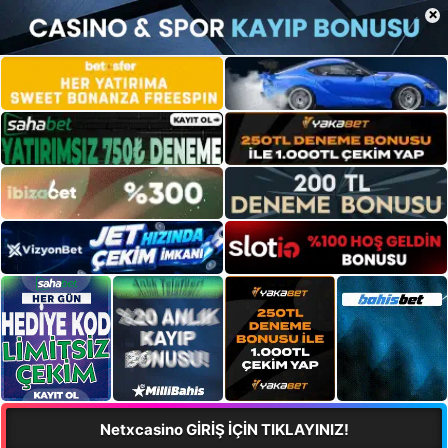
×
Netxcasino GİRİŞ İÇİN TIKLAYINIZ!