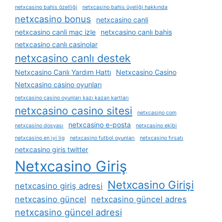
netxcasino bahis özelliği
netxcasino bahis üyeliği hakkında
netxcasino bonus
netxcasino canli
netxcasino canli maç izle
netxcasino canlı bahis
netxcasino canlı casinolar
netxcasino canlı destek
Netxcasino Canlı Yardım Hattı
Netxcasino Casino
Netxcasino casino oyunları
netxcasino casino oyunları kazı kazan kartları
netxcasino casino sitesi
netxcasino com
netxcasino e-posta
netxcasino dosyası
netxcasino ekibi
netxcasino en i̇yi lig
netxcasino futbol oyunları
netxcasino fırsatı
netxcasino giris twitter
Netxcasino Giriş
Netxcasino Girişi
netxcasino giriş adresi
netxcasino güncel
netxcasino güncel adres
netxcasino güncel adresi