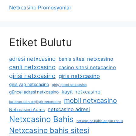
Netxcasino Promosyonlar
Etiket Bulutu
adresi netxcasino
bahis sitesi netxcasino
canli netxcasino
casino sitesi netxcasino
girisi netxcasino
giris netxcasino
giris yap netxcasino
giriş i̇şlemi netxcasino
kayit netxcasino
güncel adresi netxcasino
mobil netxcasino
kullanıcı adını değiştir netxcasino
netxcasino adresi
Netxcasino Adres
Netxcasino Bahis
netxcasino bahis erişim zorluk
Netxcasino bahis sitesi