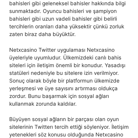
bahisleri gibi geleneksel bahisler hakkında bilgi
sunmaktadır. Oyuncu bahisleri ve şampiyon
bahisleri gibi uzun vadeli bahisler gibi belirli
tercihlerin oranları daha yüksektir çünkü zorluk
zaten biraz daha büyüktür.
Netxcasino Twitter uygulaması Netxcasino
üyeleriyle uyumludur. Ülkemizdeki canlı bahis
siteleri için iletişim önemli bir konudur. Yasadışı
statüleri nedeniyle bu sitelere izin verilmiyor.
Sonuç olarak böyle bir platformun ülkemizde
yerleşmesi ve üye sayısını artırması oldukça
zordur. Bunu başarmak için sosyal ağları
kullanmak zorunda kaldılar.
Büyüyen sosyal ağların bir parçası olan oyun
sitelerinin Twitterı tercih ettiği söyleniyor. İletişim
yetenekleri söz konusu olduğunda Netxcasino