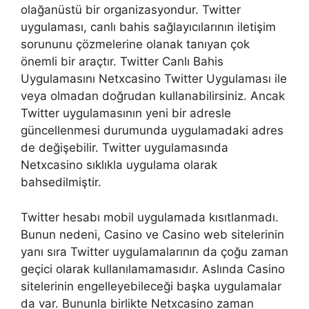
olağanüstü bir organizasyondur. Twitter
uygulaması, canlı bahis sağlayıcılarının iletişim
sorununu çözmelerine olanak tanıyan çok
önemli bir araçtır. Twitter Canlı Bahis
Uygulamasını Netxcasino Twitter Uygulaması ile
veya olmadan doğrudan kullanabilirsiniz. Ancak
Twitter uygulamasının yeni bir adresle
güncellenmesi durumunda uygulamadaki adres
de değişebilir. Twitter uygulamasında
Netxcasino sıklıkla uygulama olarak
bahsedilmiştir.
Twitter hesabı mobil uygulamada kısıtlanmadı.
Bunun nedeni, Casino ve Casino web sitelerinin
yanı sıra Twitter uygulamalarının da çoğu zaman
geçici olarak kullanılamamasıdır. Aslında Casino
sitelerinin engelleyebileceği başka uygulamalar
da var. Bununla birlikte Netxcasino zaman