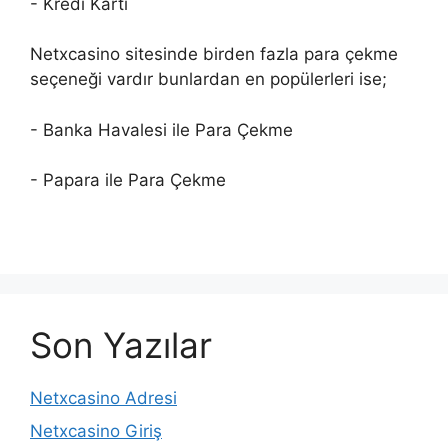
- Kredi Kartı
Netxcasino sitesinde birden fazla para çekme
seçeneği vardır bunlardan en popülerleri ise;
- Banka Havalesi ile Para Çekme
- Papara ile Para Çekme
Son Yazılar
Netxcasino Adresi
Netxcasino Giriş