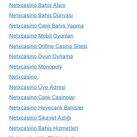
Netxcasino Bahis Alanı
Netxcasino Bahis Dünyası
Netxcasino Canlı Bahis Yapma
Netxcasino Mobil Oyunları
Netxcasino Online Casino Sitesi
Netxcasino Oyun Oynama
Netxcasino Monopoly
Netxcasino
Netxcasino Üye Adresi
Netxcasino Canlı Casinolar
Netxcasino Heyecanlı Bahisler
Netxcasino Şikayet Azlığı
Netxcasino Bahis Hizmetleri