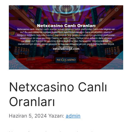
Netxcasino Canlı
Oranları
Haziran 5, 2024
Yazarı:
admin