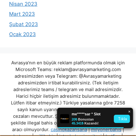
Nisan 2023
Mart 2023
Şubat 2023
Ocak 2023
Avrasya'nın en büyük reklam platformunda olmak için
Microsoft Teams:
reklam@avrasyamarketing.com
adresimizden veya Telegram: @Avrasyamarketing
adresimizden irtibat kurabilirsiniz. (Tek iletişim
adreslerimiz teams / telegram ve mail adresimizdir.
Harici hiçbir iletişim adresimiz bulunmamaktadır.
Lütfen itibar etmeyiniz.) Türkiye yasalarına göre 7258
sayılı kanun uyarınca yasa dışı bahis oynamanın
cezaları mevcuttur. Şu an bulunduğunuz site hiç bir
şekilde illegal bahis oyunları oynatmıyor ve oynamaya
aracı olmuyordur.
casinokazansana
|
milyonerbahis
|