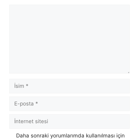
Yorum
İsim
E-
posta
İnternet
sitesi
Daha sonraki yorumlarımda kullanılması için